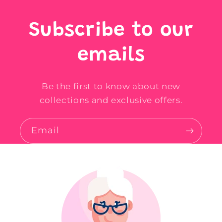
Subscribe to our
emails
Be the first to know about new
collections and exclusive offers.
Email