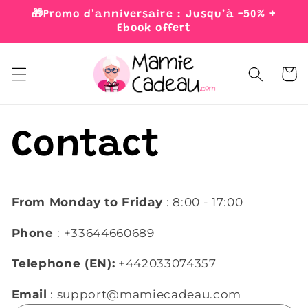
Skip to
🎁Promo d'anniversaire : Jusqu’à -50% +
content
Ebook offert
Cart
Contact
From Monday to Friday
: 8:00 - 17:00
Phone
: +33644660689
Telephone (EN):
+442033074357
Email
: support@mamiecadeau.com