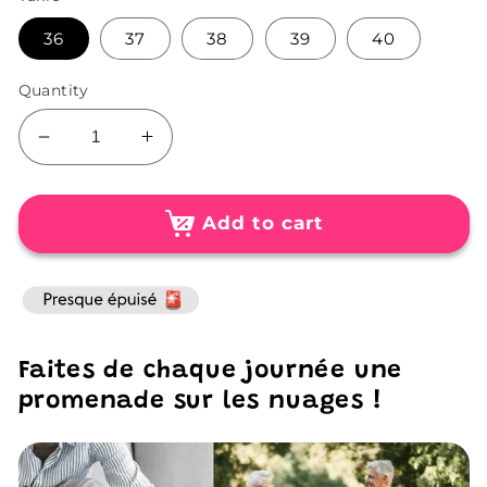
36
37
38
39
40
Quantity
Decrease
Increase
quantity
quantity
for
for
Baskets
Baskets
Add to cart
Ultra-
Ultra-
Confortables
Confortables
à
à
Coussin
Coussin
D&#39;air
D&#39;air
Faites de chaque journée une
Pour
Pour
Femme
Femme
promenade sur les nuages !