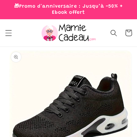
Skip to
🎁Promo d'anniversaire : Jusqu’à -50% +
content
Ebook offert
Cart
Skip to
product
information