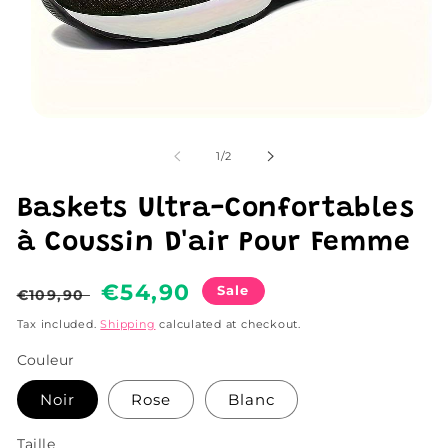
Open
media
1
of
1
/
2
in
modal
Baskets Ultra-Confortables
à Coussin D'air Pour Femme
Regular
Sale
€54,90
Sale
€109,90
price
price
Tax included.
Shipping
calculated at checkout.
Couleur
Noir
Rose
Blanc
Taille