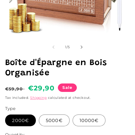
Open
media
1
of
1
/
5
in
modal
Boîte d'Épargne en Bois
Organisée
Regular
Sale
€29,90
Sale
€59,90
price
price
Tax included.
Shipping
calculated at checkout.
Type
2000€
5000€
10000€
Quantity