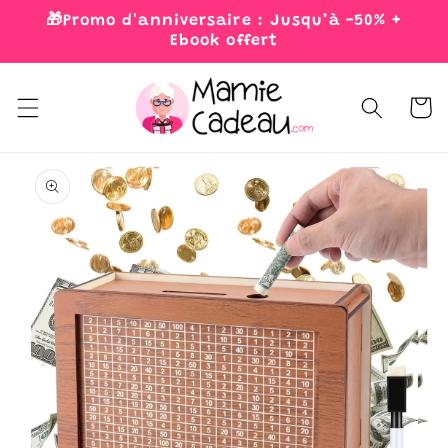
Skip to
🎁Promo d'anniversaire : Jusqu’à -50% +
content
Ebook offert
Cart
Skip to
product
information