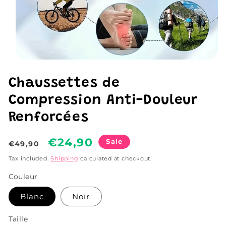
Open
media
1
Chaussettes de
in
modal
Compression Anti-Douleur
Renforcées
Regular
Sale
€24,90
Sale
€49,90
price
price
Tax included.
Shipping
calculated at checkout.
Couleur
Blanc
Noir
Taille