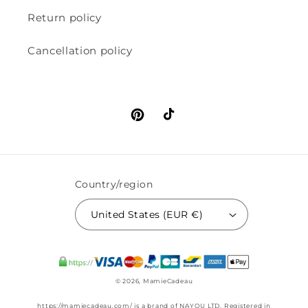
Return policy
Cancellation policy
Pinterest
TikTok
Country/region
United States (EUR €)
© 2026,
MamieCadeau
https://mamiecadeau.com/ is a brand of NAYOU LTD. Registered in