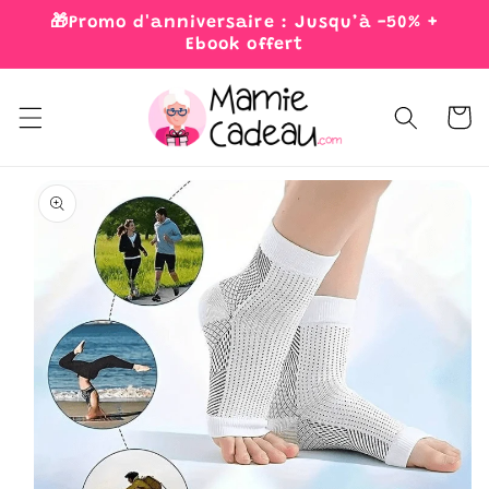
Skip to
🎁Promo d'anniversaire : Jusqu’à -50% +
content
Ebook offert
Cart
Skip to
product
information