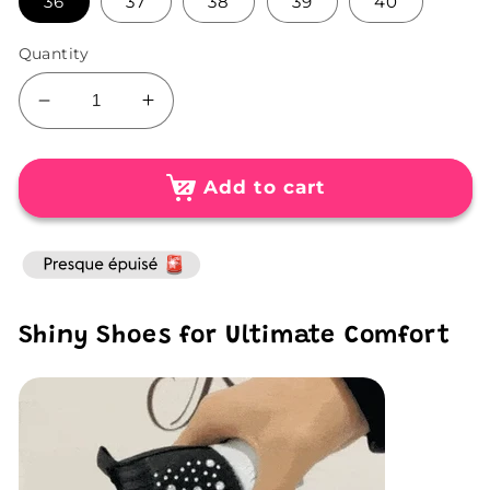
36
37
38
39
40
Quantity
Decrease
Increase
quantity
quantity
for
for
Shiny
Shiny
Add to cart
shoes
shoes
Shiny Shoes for Ultimate Comfort