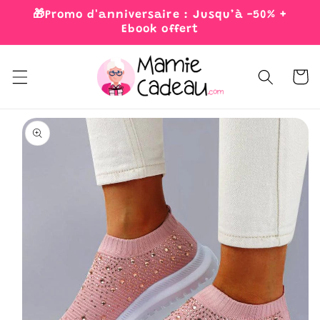
Skip to
🎁Promo d'anniversaire : Jusqu’à -50% +
content
Ebook offert
Cart
Skip to
product
information