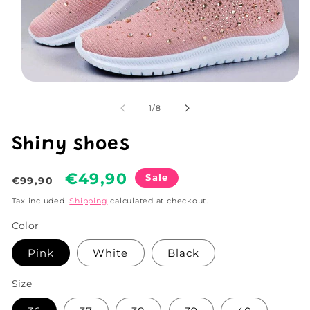
Open
media
1
of
1
/
8
in
modal
Shiny shoes
Regular
Sale
€49,90
Sale
€99,90
price
price
Tax included.
Shipping
calculated at checkout.
Color
Pink
White
Black
Size