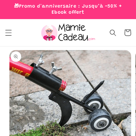
Skip to
🎁Promo d'anniversaire : Jusqu’à -50% +
content
Ebook offert
Cart
Skip to
product
information