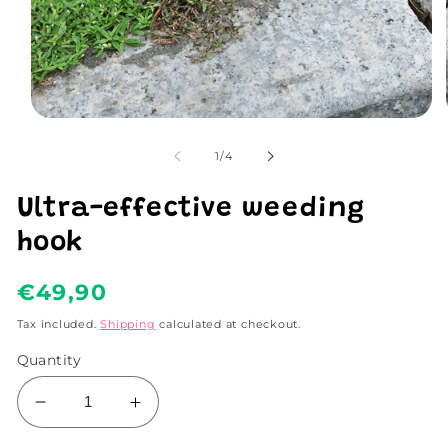
Open
media
1
of
1
/
4
in
modal
Ultra-effective weeding
hook
Regular
€49,90
price
Tax included.
Shipping
calculated at checkout.
Quantity
Decrease
Increase
quantity
quantity