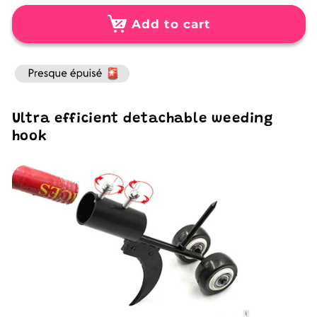
for
for
Ultra-
Ultra-
Add to cart
effective
effective
weeding
weeding
hook
hook
Ultra efficient detachable weeding
hook