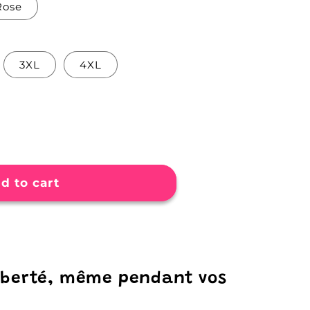
Rose
3XL
4XL
d to cart
liberté, même pendant vos