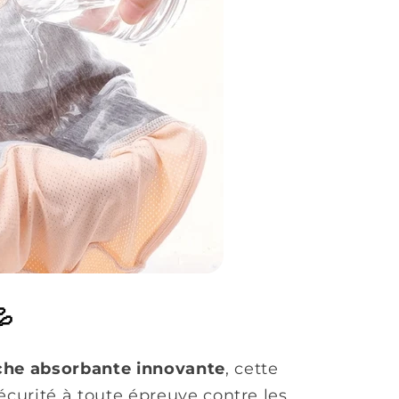
💦
uche absorbante innovante
, cette
écurité à toute épreuve contre les