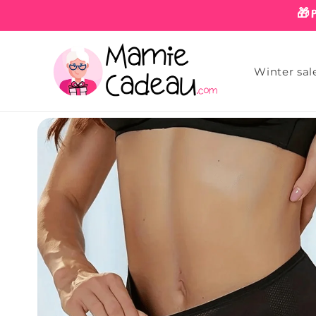
Skip to
🎁
content
Winter sal
Skip to
product
information