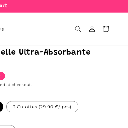
ert
Log
Cart
Qs
in
elle Ultra-Absorbante
e
ed at checkout.
3 Culottes (29.90 €/ pcs)