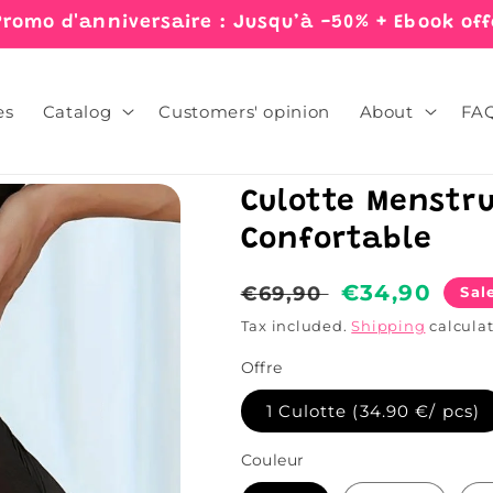
Promo d'anniversaire : Jusqu’à -50% + Ebook off
es
Catalog
Customers' opinion
About
FA
Culotte Menstru
Confortable
Regular
Sale
€34,90
€69,90
Sal
price
price
Tax included.
Shipping
calculat
Offre
1 Culotte (34.90 €/ pcs)
Couleur