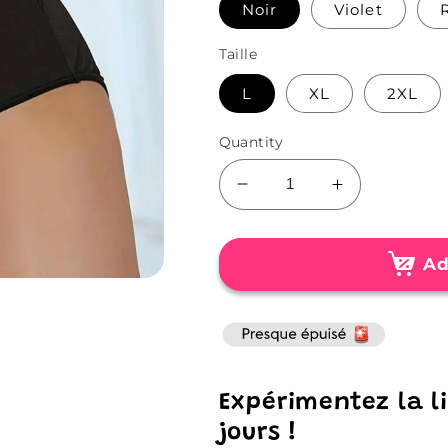
Noir
Violet
Taille
L
XL
2XL
Quantity
Decrease
Increase
quantity
quantity
for
for
Culotte
Culotte
Ad
Menstruelle
Menstruelle
Ultra-
Ultra-
Absorbante
Absorbante
Confortable
Confortable
Expérimentez la 
jours !