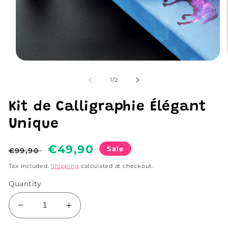
Open
media
1
of
1
/
2
in
modal
Kit de Calligraphie Élégant
Unique
Regular
Sale
€49,90
Sale
€99,90
price
price
Tax included.
Shipping
calculated at checkout.
Quantity
Decrease
Increase
quantity
quantity