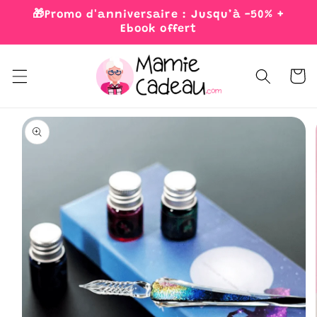
Skip to
🎁Promo d'anniversaire : Jusqu’à -50% +
content
Ebook offert
Cart
Skip to
product
information