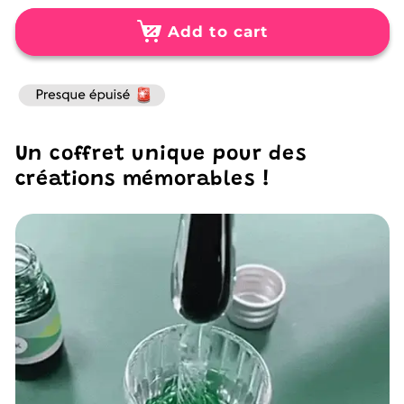
for
for
Kit
Kit
Add to cart
de
de
Calligraphie
Calligraphie
Élégant
Élégant
Unique
Unique
Un coffret unique pour des
créations mémorables !