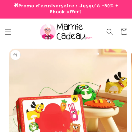
Skip to
🎁Promo d'anniversaire : Jusqu’à -50% +
content
Ebook offert
Cart
Skip to
product
information