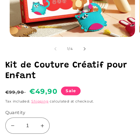
Open
media
1
of
1
/
4
in
modal
Kit de Couture Créatif pour
Enfant
Regular
Sale
€49,90
Sale
€99,90
price
price
Tax included.
Shipping
calculated at checkout.
Quantity
Decrease
Increase
quantity
quantity