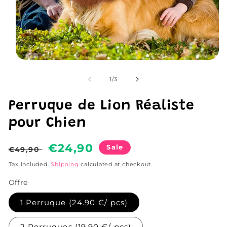
Open
media
1
of
1
/
3
in
modal
Perruque de Lion Réaliste
pour Chien
Regular
Sale
€24,90
Sale
€49,90
price
price
Tax included.
Shipping
calculated at checkout.
Offre
1 Perruque (24.90 €/ pcs)
2 Perruques (19.90 €/ pcs)