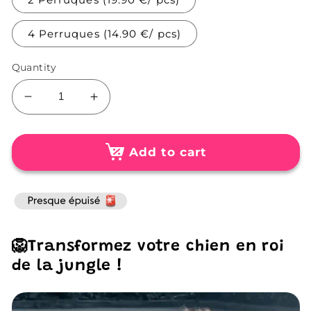
4 Perruques (14.90 €/ pcs)
Quantity
Decrease
Increase
quantity
quantity
for
for
Perruque
Perruque
Add to cart
de
de
Lion
Lion
Réaliste
Réaliste
pour
pour
Chien
Chien
🦁Transformez votre chien en roi
de la jungle !