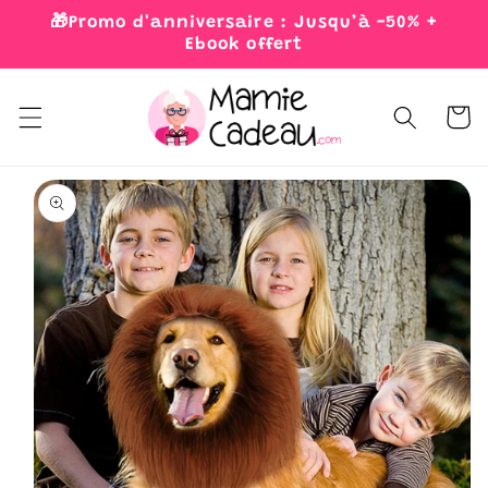
Skip to
🎁Promo d'anniversaire : Jusqu’à -50% +
content
Ebook offert
Cart
Skip to
product
information