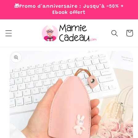
Skip to
🎁Promo d'anniversaire : Jusqu’à -50% +
content
Ebook offert
Cart
Skip to
product
information