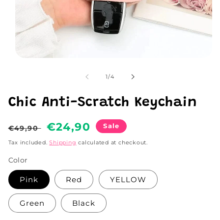
Open
media
1
of
1
/
4
in
modal
Chic Anti-Scratch Keychain
Regular
Sale
€24,90
Sale
€49,90
price
price
Tax included.
Shipping
calculated at checkout.
Color
Pink
Red
YELLOW
Green
Black