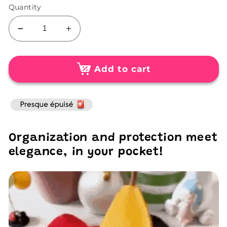
Quantity
Decrease
Increase
quantity
quantity
for
for
Chic
Chic
Add to cart
Anti-
Anti-
Scratch
Scratch
Keychain
Keychain
Organization and protection meet
elegance, in your pocket!