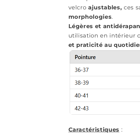
velcro
ajustables,
ces s
morphologies
.
Légères et antidérapa
utilisation en intérieu
et praticité au quotidie
Caractéristiques
: