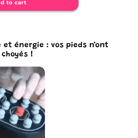
d to cart
ues
es
tes
 et énergie : vos pieds n’ont
 choyés !