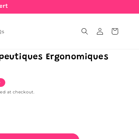
ert
Log
Cart
Qs
in
peutiques Ergonomiques
e
ed at checkout.