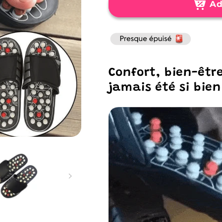
Sandales
Sandales
Ad
Thérapeutiques
Thérapeutiq
Ergonomiques
Ergonomiqu
Réconfortantes
Réconfortan
Confort, bien-être
jamais été si bien