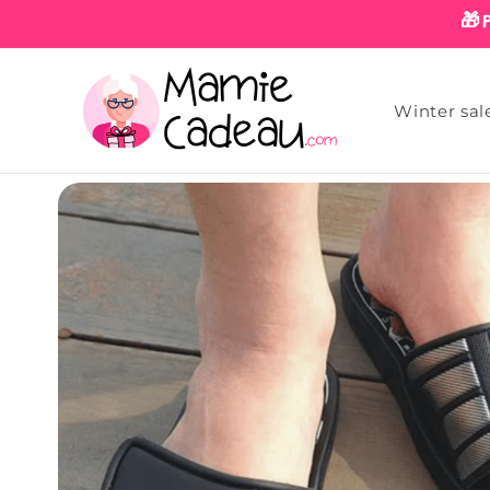
Skip to
🎁
content
Winter sal
Skip to
product
information