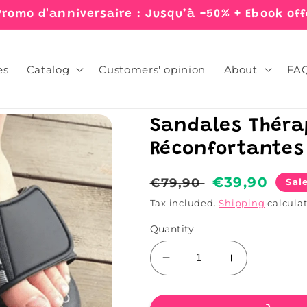
Promo d'anniversaire : Jusqu’à -50% + Ebook off
es
Catalog
Customers' opinion
About
FA
Sandales Théra
Réconfortantes
Regular
Sale
€39,90
€79,90
Sal
price
price
Tax included.
Shipping
calculat
Quantity
Decrease
Increase
quantity
quantity
for
for