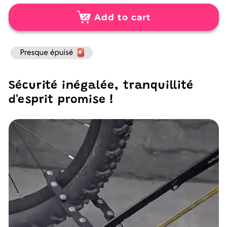
for
for
Serrure
Serrure
Add to cart
Blindée
Blindée
Ultra-
Ultra-
Résistante
Résistante
pour
pour
Vélo
Vélo
Sécurité inégalée, tranquillité
d'esprit promise !