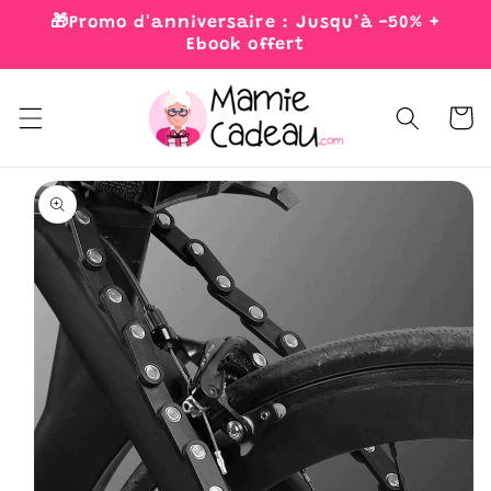
Skip to
🎁Promo d'anniversaire : Jusqu’à -50% +
content
Ebook offert
Cart
Skip to
product
information