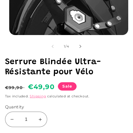
Open
media
1
of
1
/
4
in
modal
Serrure Blindée Ultra-
Résistante pour Vélo
Regular
Sale
€49,90
Sale
€99,90
price
price
Tax included.
Shipping
calculated at checkout.
Quantity
Decrease
Increase
quantity
quantity